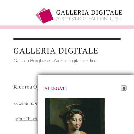
Salta
al
GALLERIA DIGITALE
contenuto
principale
Galleria Borghese - Archivi digitali on-line
Apri Allegati
Ricerca Opere
-
Risultato
- Opera
ALLEGATI
<< torna indietro
Apri/Chiudi scheda Allegati