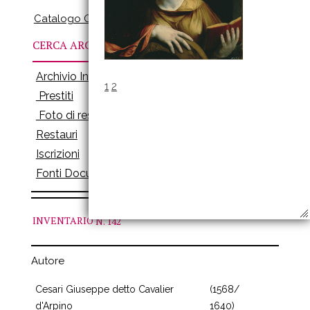
Catalogo Online
CERCA ARCHIVI
Archivio Inventari
1
2
Prestiti
Foto di restauro
Restauri
Iscrizioni
Fonti Documenti
INVENTARIO
N. 142
Autore
Cesari Giuseppe detto Cavalier
(1568/
d'Arpino
1640)