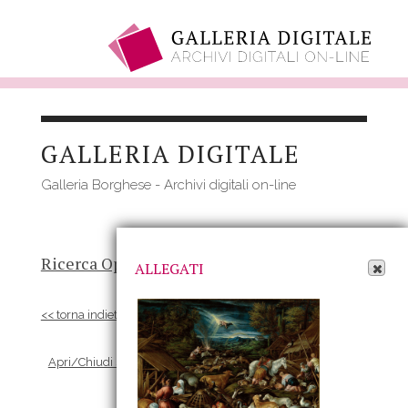
Salta
al
GALLERIA DIGITALE
contenuto
principale
Galleria Borghese - Archivi digitali on-line
Apri Allegati
Ricerca Opere
-
Risultato
- Opera
ALLEGATI
<< torna indietro
Apri/Chiudi scheda Allegati