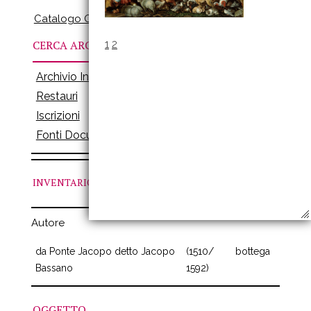
Catalogo Online
CERCA ARCHIVI
1
2
Archivio Inventari
Restauri
Iscrizioni
Fonti Documenti
INVENTARIO
N. 105
Autore
da Ponte Jacopo detto Jacopo
(1510/
bottega
Bassano
1592)
OGGETTO