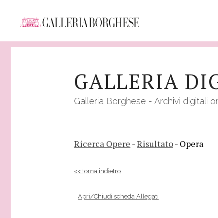
Salta
al
GALLERIA DI
contenuto
principale
Galleria Borghese - Archivi digitali o
Ricerca Opere
-
Risultato
- Opera
<< torna indietro
Apri/Chiudi scheda Allegati