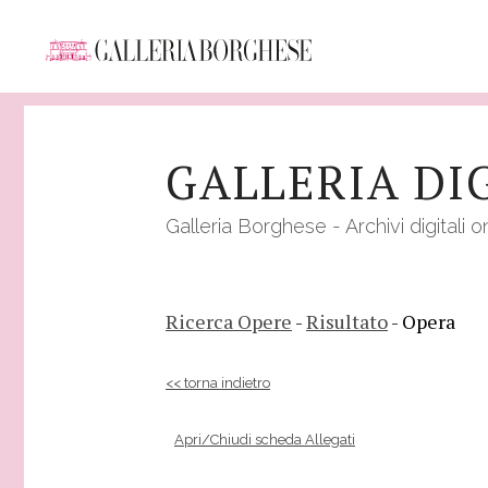
Salta
al
GALLERIA DI
contenuto
principale
Galleria Borghese - Archivi digitali o
Ricerca Opere
-
Risultato
- Opera
<< torna indietro
Apri/Chiudi scheda Allegati