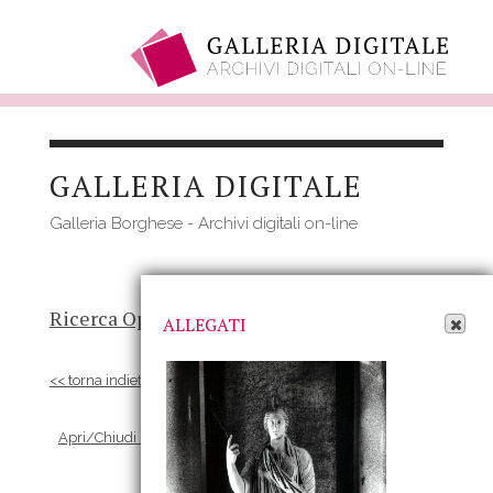
Salta
al
GALLERIA DIGITALE
contenuto
principale
Galleria Borghese - Archivi digitali on-line
Apri Allegati
Ricerca Opere
-
Risultato
- Opera
ALLEGATI
<< torna indietro
Apri/Chiudi scheda Allegati