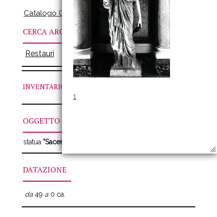
Catalogo Online
CERCA ARCHIVI
Restauri
INVENTARIO
N. CCII
1
OGGETTO
statua
"Sacerdotessa di Iside"
DATAZIONE
da
49
a
0 ca.