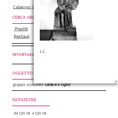
Catalogo Online
CERCA ARCHIVI
Prestiti
Restauri
1
2
INVENTARIO
N. CVIIC
OGGETTO
gruppo scultoreo
"Leda e il cigno"
DATAZIONE
da
130 ca.
a
130 ca.