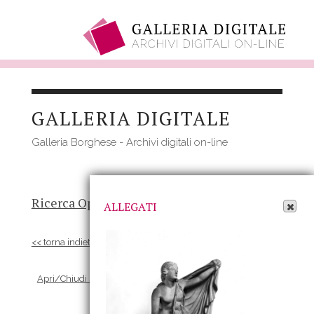
Salta
al
GALLERIA DIGITALE
contenuto
principale
Galleria Borghese - Archivi digitali on-line
Apri Allegati
Ricerca Opere
-
Risultato
- Opera
ALLEGATI
<< torna indietro
Apri/Chiudi scheda Allegati