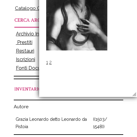
Catalogo Online
CERCA ARCHIVI
Archivio Inventari
Prestiti
Restauri
Iscrizioni
1
2
Fonti Documenti
INVENTARIO
N. 337
Autore
Grazia Leonardo detto Leonardo da
((1503/
Pistoia
1548))