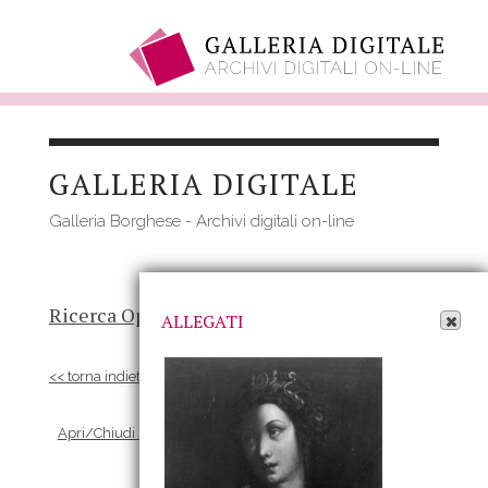
Salta
al
GALLERIA DIGITALE
contenuto
principale
Galleria Borghese - Archivi digitali on-line
Apri Allegati
Ricerca Opere
-
Risultato
- Opera
ALLEGATI
<< torna indietro
Apri/Chiudi scheda Allegati