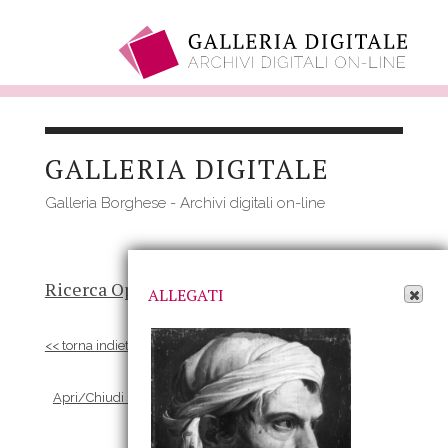
Salta
al
GALLERIA DIGITALE
contenuto
principale
Galleria Borghese - Archivi digitali on-line
Apri Allegati
Ricerca Opere
-
Risultato
- Opera
ALLEGATI
<< torna indietro
Apri/Chiudi scheda Allegati