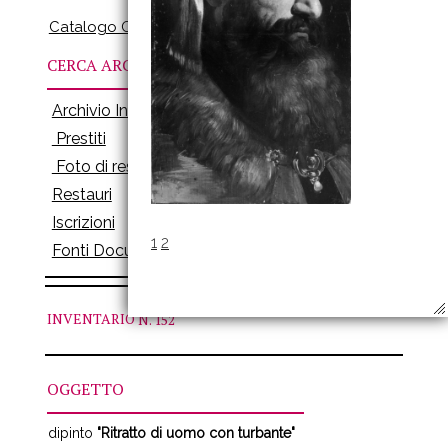
Catalogo Online
CERCA ARCHIVI
Archivio Inventari
Prestiti
Foto di restauro
Restauri
Iscrizioni
1
2
Fonti Documenti
INVENTARIO
N. 152
OGGETTO
dipinto
"Ritratto di uomo con turbante"