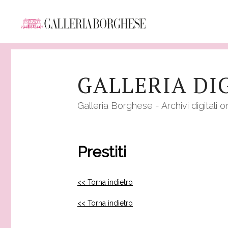
Salta
al
GALLERIA DI
contenuto
principale
Galleria Borghese - Archivi digitali o
Prestiti
<< Torna indietro
<< Torna indietro