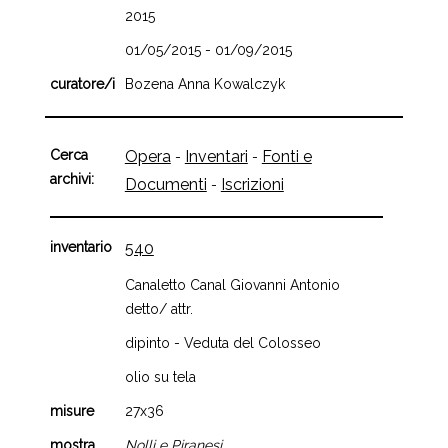
2015
01/05/2015 - 01/09/2015
curatore/i
Bozena Anna Kowalczyk
Cerca
Opera
Inventari
Fonti e
-
-
archivi:
Documenti
Iscrizioni
-
inventario
540
Canaletto Canal Giovanni Antonio
detto/ attr.
dipinto - Veduta del Colosseo
olio su tela
misure
27x36
mostra
Nolli e Piranesi