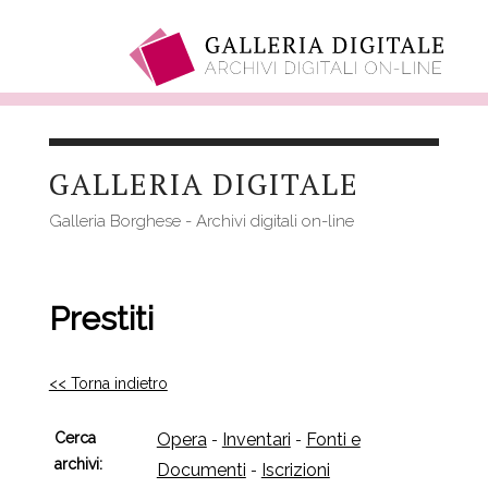
Salta
al
GALLERIA DIGITALE
contenuto
principale
Galleria Borghese - Archivi digitali on-line
Prestiti
<< Torna indietro
Cerca
Opera
Inventari
Fonti e
-
-
archivi:
Documenti
Iscrizioni
-