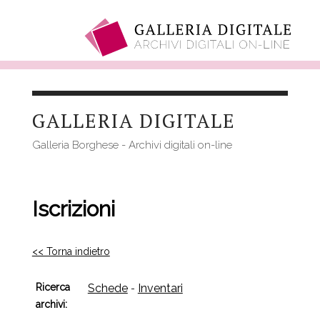
Salta
al
GALLERIA DIGITALE
contenuto
principale
Galleria Borghese - Archivi digitali on-line
Iscrizioni
<< Torna indietro
Ricerca
Schede
Inventari
-
archivi: