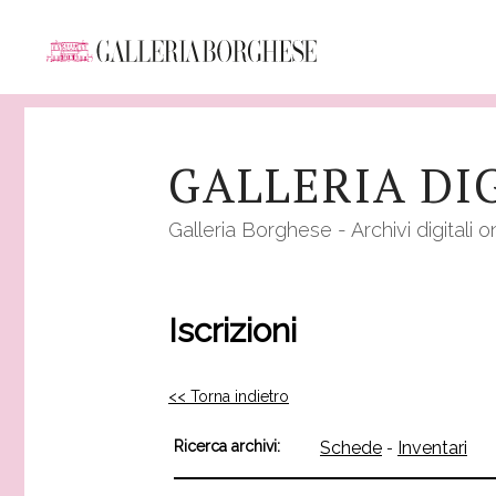
Salta
al
GALLERIA DI
contenuto
principale
Galleria Borghese - Archivi digitali o
Iscrizioni
<< Torna indietro
Ricerca archivi:
Schede
Inventari
-