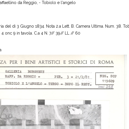
affaellino da Reggio, - Tobiolo e l'angelo
ia del dì 3 Giugno 1834. Nota 2.a Lett. B. Camera Ultima. Num. 38. Tob
. 4 onc 9 in tavola. C.a 4 N. 7// 39// LL // 60
a