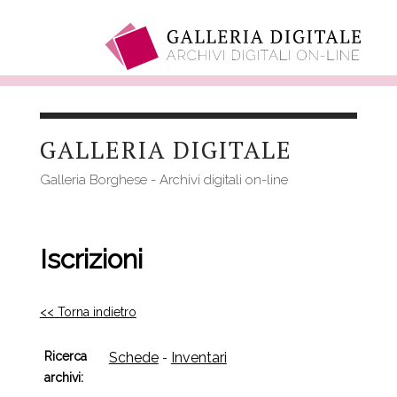
Salta
al
GALLERIA DIGITALE
contenuto
principale
Galleria Borghese - Archivi digitali on-line
Iscrizioni
<< Torna indietro
Ricerca
Schede
Inventari
-
archivi: