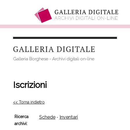
Salta
al
GALLERIA DIGITALE
contenuto
principale
Galleria Borghese - Archivi digitali on-line
Iscrizioni
<< Torna indietro
Ricerca
Schede
Inventari
-
archivi: