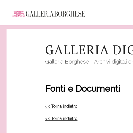
Salta
al
GALLERIA DI
contenuto
principale
Galleria Borghese - Archivi digitali o
Fonti e Documenti
<< Torna indietro
<< Torna indietro