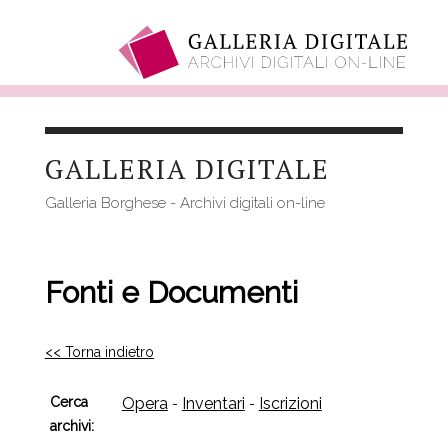
Salta
al
GALLERIA DIGITALE
contenuto
principale
Galleria Borghese - Archivi digitali on-line
Fonti e Documenti
<< Torna indietro
Cerca
Opera
Inventari
Iscrizioni
-
-
archivi: