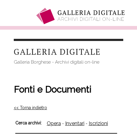
Salta
al
GALLERIA DIGITALE
contenuto
principale
Galleria Borghese - Archivi digitali on-line
Fonti e Documenti
<< Torna indietro
Cerca archivi:
Opera
Inventari
Iscrizioni
-
-