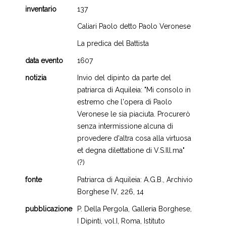
inventario
137
Caliari Paolo detto Paolo Veronese
La predica del Battista
data evento
1607
notizia
Invio del dipinto da parte del
patriarca di Aquileia: "Mi consolo in
estremo che l'opera di Paolo
Veronese le sia piaciuta. Procurerò
senza intermissione alcuna di
provedere d'altra cosa alla virtuosa
et degna dilettatione di V.S.Ill.ma"
(?)
fonte
Patriarca di Aquileia: A.G.B., Archivio
Borghese IV, 226, 14
pubblicazione
P. Della Pergola, Galleria Borghese,
I Dipinti, vol.I, Roma, Istituto