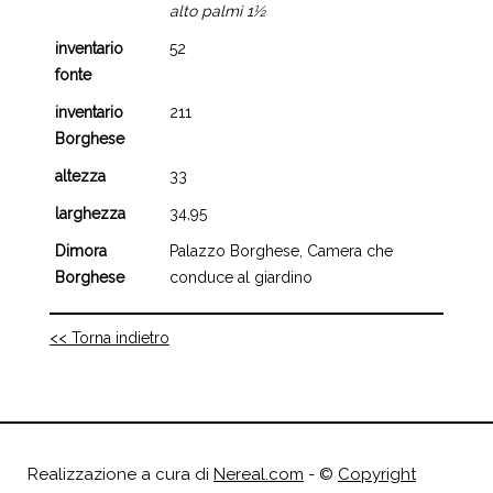
alto palmi 1½
inventario
52
fonte
inventario
211
Borghese
altezza
33
larghezza
34,95
Dimora
Palazzo Borghese, Camera che
Borghese
conduce al giardino
<< Torna indietro
Realizzazione a cura di
Nereal.com
- ©
Copyright