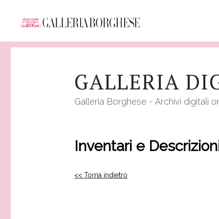
Salta
al
GALLERIA DI
contenuto
principale
Galleria Borghese - Archivi digitali o
Inventari e Descrizion
<< Torna indietro