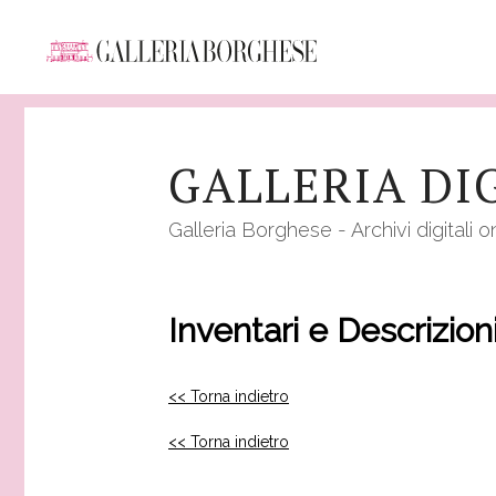
Salta
al
GALLERIA DI
contenuto
principale
Galleria Borghese - Archivi digitali o
Inventari e Descrizion
<< Torna indietro
<< Torna indietro