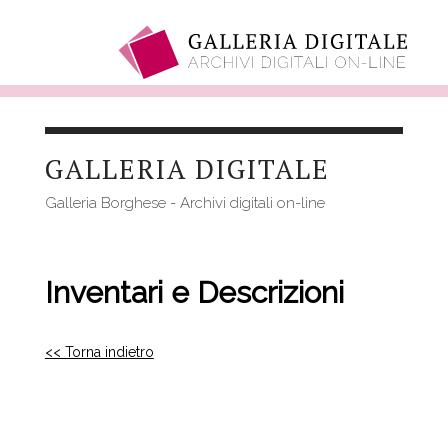
Salta
al
GALLERIA DIGITALE
contenuto
principale
Galleria Borghese - Archivi digitali on-line
Inventari e Descrizioni
<< Torna indietro