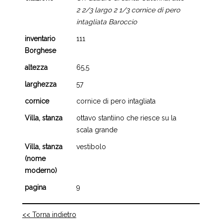
2 2/3 largo 2 1/3 cornice di pero
intagliata Baroccio
inventario
111
Borghese
altezza
65,5
larghezza
57
cornice
cornice di pero intagliata
Villa, stanza
ottavo stantiino che riesce su la
scala grande
Villa, stanza
vestibolo
(nome
moderno)
pagina
9
<< Torna indietro