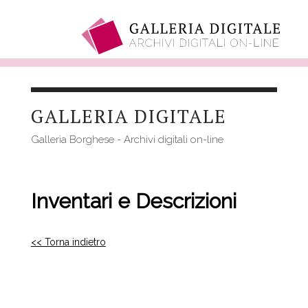
Salta
al
GALLERIA DIGITALE
contenuto
principale
Galleria Borghese - Archivi digitali on-line
Inventari e Descrizioni
<< Torna indietro